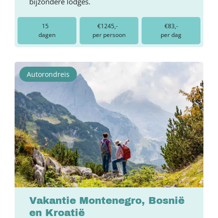
bijzondere lodges.
15
€1245,-
€83,-
dagen
per persoon
per dag
Autorondreis
Vakantie Montenegro, Bosnië
en Kroatië