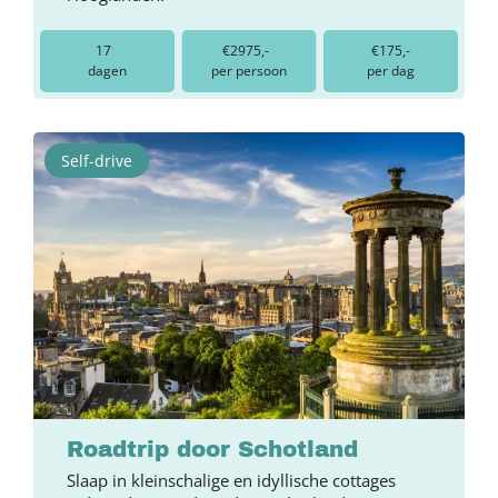
17
€2975,-
€175,-
dagen
per persoon
per dag
Self-drive
Roadtrip door Schotland
Slaap in kleinschalige en idyllische cottages