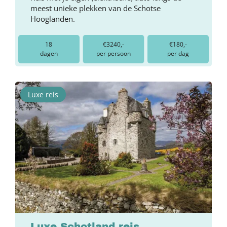
meest unieke plekken van de Schotse
Hooglanden.
18
€3240,-
€180,-
dagen
per persoon
per dag
Luxe reis
Luxe Schotland reis