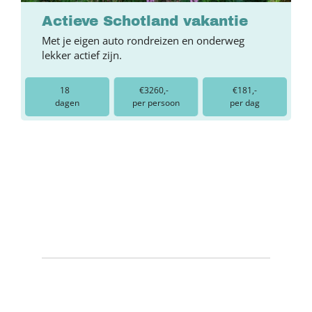
Actieve Schotland vakantie
Met je eigen auto rondreizen en onderweg
lekker actief zijn.
18
€3260,-
€181,-
dagen
per persoon
per dag