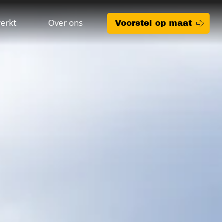
erkt
Over ons
Voorstel op maat