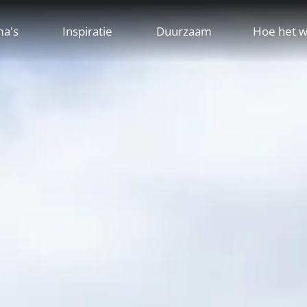
ma's
Inspiratie
Duurzaam
Hoe het w