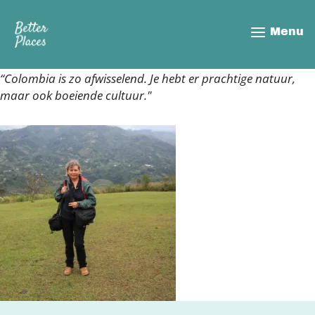
Overslaan
en
Menu
naar
de
inhoud
“Colombia is zo afwisselend. Je hebt er prachtige natuur,
gaan
maar ook boeiende cultuur."