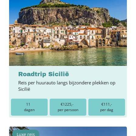
Roadtrip Sicilië
Reis per huurauto langs bijzondere plekken op
Sicilië
11
€1225,-
€111,-
dagen
per persoon
per dag
Luxe reis