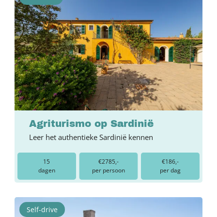
Agriturismo op Sardinië
Leer het authentieke Sardinië kennen
15
€2785,-
€186,-
dagen
per persoon
per dag
Self-drive