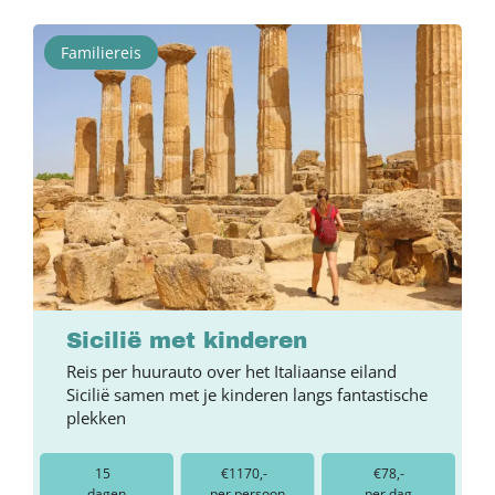
Familiereis
Sicilië met kinderen
Reis per huurauto over het Italiaanse eiland
Sicilië samen met je kinderen langs fantastische
plekken
15
€1170,-
€78,-
dagen
per persoon
per dag