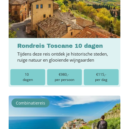
Rondreis Toscane 10 dagen
Tijdens deze reis ontdek je historische steden,
ruige natuur en glooiende wijngaarden
10
€980,-
€115,-
dagen
per persoon
per dag
Combinatiereis