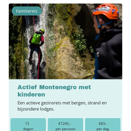
Familiereis
Actief Montenegro met
kinderen
Een actieve gezinsreis met bergen, strand en
bijzondere lodges.
15
€1245,-
€83,-
dagen
per persoon
per dag