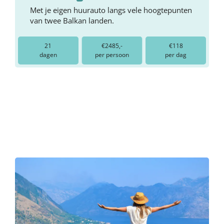
Met je eigen huurauto langs vele hoogtepunten
van twee Balkan landen.
21
€2485,-
€118
dagen
per persoon
per dag