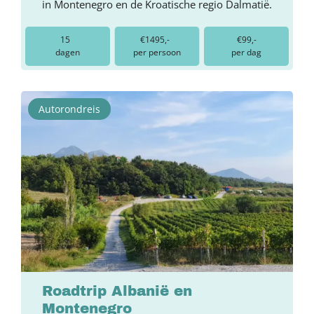
in Montenegro en de Kroatische regio Dalmatië.
15
€1495,-
€99,-
dagen
per persoon
per dag
Autorondreis
Roadtrip Albanië en
Montenegro