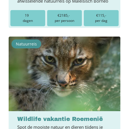
afwisselende natuurreis op Maleisisch Borneo
19
€2185,-
€115,-
dagen
per persoon
per dag
Natuurreis
Wildlife vakantie Roemenië
Spot de mooiste natuur en dieren tijdens je