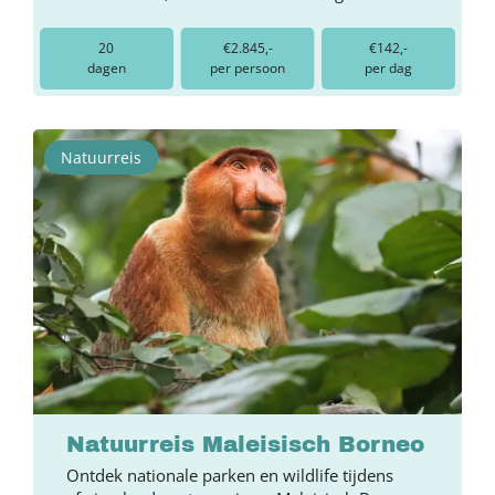
20
€2.845,-
€142,-
dagen
per persoon
per dag
Natuurreis
Natuurreis Maleisisch Borneo
Ontdek nationale parken en wildlife tijdens