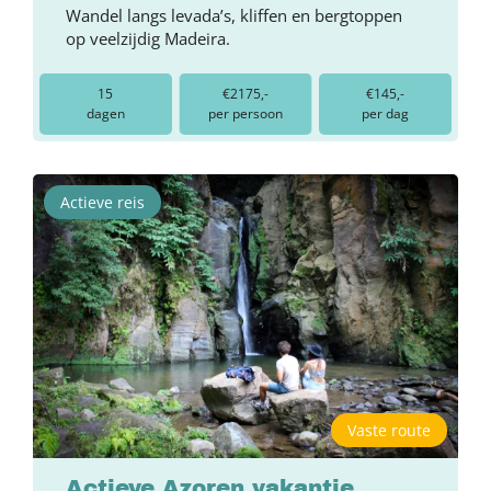
Wandel langs levada’s, kliffen en bergtoppen
op veelzijdig Madeira.
15
€2175,-
€145,-
dagen
per persoon
per dag
Actieve reis
Vaste route
Actieve Azoren vakantie