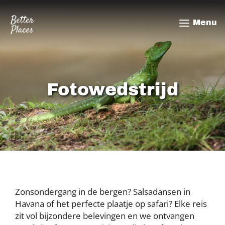
Overslaan
en
Menu
naar
de
inhoud
gaan
Fotowedstrijd
Zonsondergang in de bergen? Salsadansen in
Havana of het perfecte plaatje op safari? Elke reis
zit vol bijzondere belevingen en we ontvangen