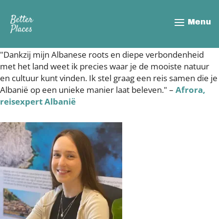
Overslaan
en
Menu
naar
de
inhoud
"Dankzij mijn Albanese roots en diepe verbondenheid
gaan
met het land weet ik precies waar je de mooiste natuur
en cultuur kunt vinden. Ik stel graag een reis samen die je
Albanië op een unieke manier laat beleven." –
Afrora,
reisexpert Albanië