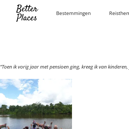
Overslaan
en
Bestemmingen
Reisthe
naar
de
inhoud
gaan
“Toen ik vorig jaar met pensioen ging, kreeg ik van kinderen