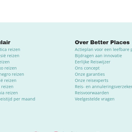
lair
Over Better Places
Rica reizen
Actieplan voor een leefbare 
sië reizen
Bijdragen aan innovatie
reizen
Eerlijke Reiswijzer
o reizen
Ons concept
egro reizen
Onze garanties
ië reizen
Onze reisexperts
 reizen
Reis- en annuleringsverzeke
ia reizen
Reisvoorwaarden
reistijd per maand
Veelgestelde vragen