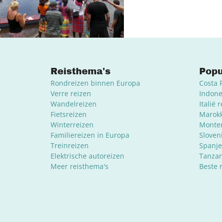
Reisthema's
Popu
Rondreizen binnen Europa
Costa 
Verre reizen
Indone
Wandelreizen
Italië 
Fietsreizen
Marokk
Winterreizen
Monten
Familiereizen in Europa
Sloven
Treinreizen
Spanje
Elektrische autoreizen
Tanzan
Meer reisthema's
Beste 