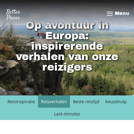
Overslaan
en
Menu
naar
Op avontuur in
de
inhoud
Europa:
gaan
inspirerende
verhalen van onze
reizigers
Reisinspiratie
Reisverhalen
Beste reistijd
Keuzehulp
Last-minutes