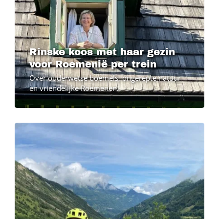
Rinske koos met haar gezin
voor Roemenië per trein
Over ouderwetse boemels, ongerepte natuur
en vriendelijke Roemenen.