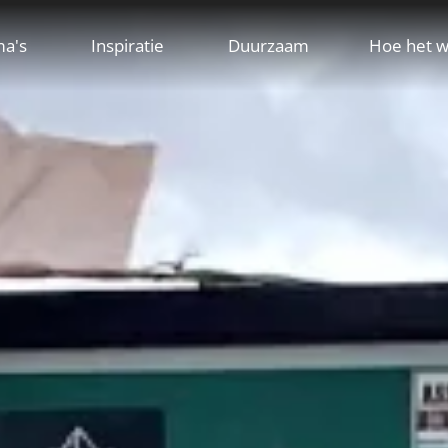
ma's
Inspiratie
Duurzaam
Hoe het w