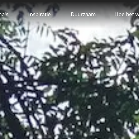
ma's
Inspiratie
Duurzaam
Hoe het w