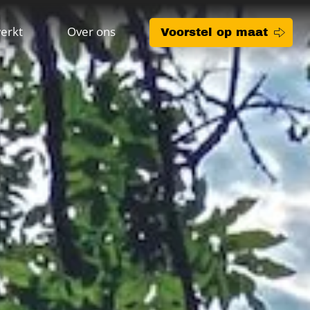
erkt
Over ons
Voorstel op maat