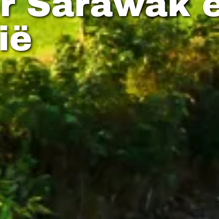
er Sarawak 
ië