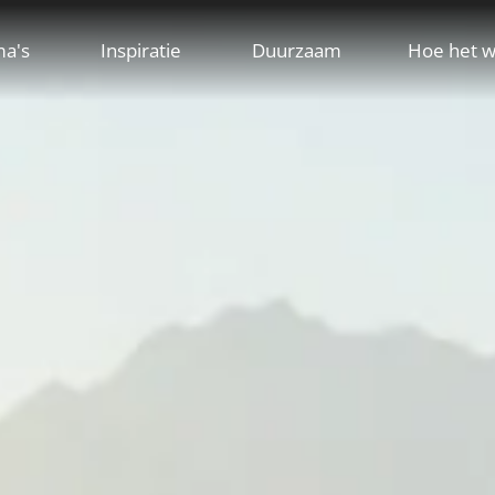
ma's
Inspiratie
Duurzaam
Hoe het w