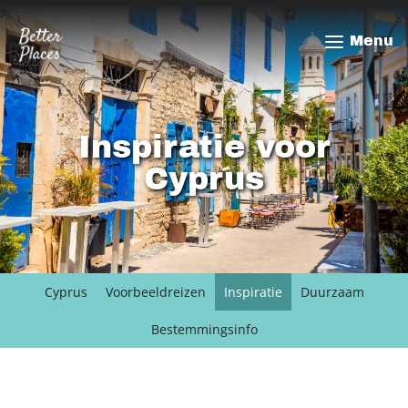
Overslaan
en
Menu
naar
de
inhoud
gaan
Inspiratie voor
Cyprus
Cyprus
Voorbeeldreizen
Inspiratie
Duurzaam
Bestemmingsinfo