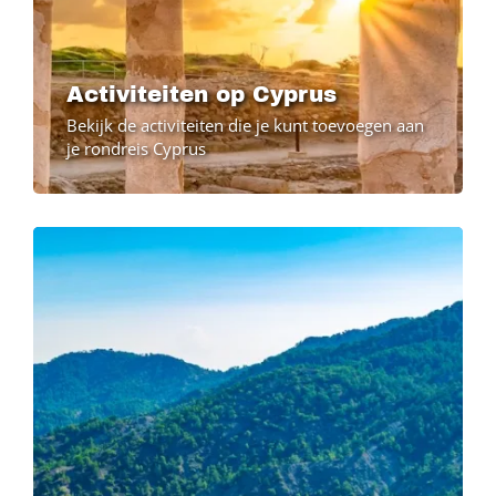
Activiteiten op Cyprus
Bekijk de activiteiten die je kunt toevoegen aan
je rondreis Cyprus
Image
Image