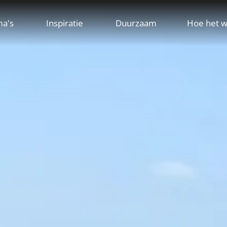
ma's
Inspiratie
Duurzaam
Hoe het w