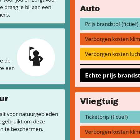
draag je bij aan een
Auto
ers.
Prijs brandstof (fictief)
Verborgen kosten kli
Verborgen kosten lucht
je de
 ze een
Echte prijs brands
ur
Vliegtuig
aalt voor natuurgebieden
Ticketprijs (fictief)
t gebruikt om deze
en te beschermen.
Verborgen kosten kli