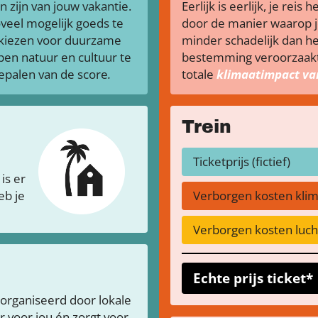
n zijn van jouw vakantie.
Eerlijk is eerlijk, je rei
veel mogelijk goeds te
door de manier waarop je
 kiezen voor duurzame
minder schadelijk dan he
pen natuur en cultuur te
bestemming veroorzaakt 
bepalen van de score
.
totale
klimaatimpact van
Trein
Ticketprijs (fictief)
is er
eb je
Verborgen kosten kli
Verborgen kosten lucht
Echte prijs ticket*
organiseerd door lokale
 voor jou én zorgt voor