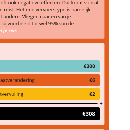
s heeft ook negatieve effecten. Dat komt vooral
 reist. Het ene vervoerstype is namelijk
t andere. Vliegen naar en van je
bijvoorbeeld tot wel 95% van de
 je reis
.
€300
maatverandering
€6
vervuiling
€2
€308