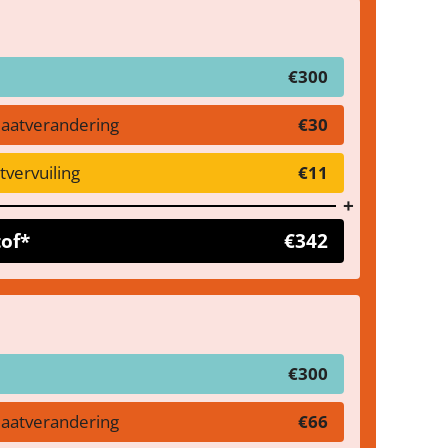
€300
maatverandering
€30
vervuiling
€11
tof*
€342
€300
maatverandering
€66