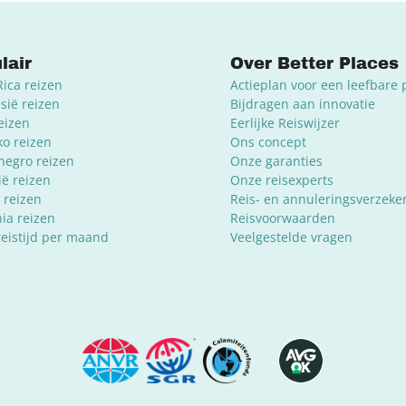
lair
Over Better Places
Rica reizen
Actieplan voor een leefbare 
sië reizen
Bijdragen aan innovatie
reizen
Eerlijke Reiswijzer
o reizen
Ons concept
egro reizen
Onze garanties
ië reizen
Onze reisexperts
 reizen
Reis- en annuleringsverzeke
ia reizen
Reisvoorwaarden
reistijd per maand
Veelgestelde vragen