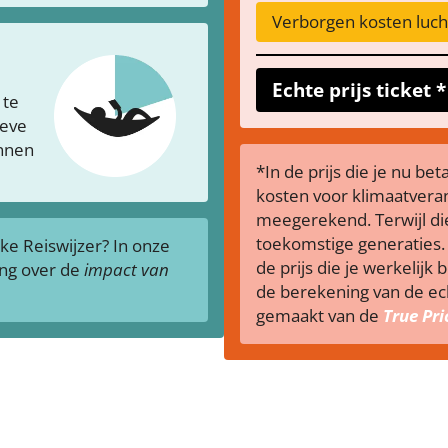
Verborgen kosten lucht
Echte prijs ticket *
 te
ieve
ennen
*In de prijs die je nu be
kosten voor klimaatveran
meegerekend. Terwijl die
toekomstige generaties. 
jke Reiswijzer? In onze
de prijs die je werkelijk 
ing over de
impact van
de berekening van de ech
gemaakt van de
True Pr