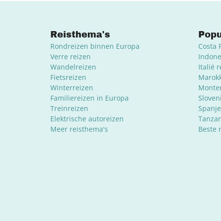
Reisthema's
Popu
Rondreizen binnen Europa
Costa 
Verre reizen
Indone
Wandelreizen
Italië 
Fietsreizen
Marokk
Winterreizen
Monten
Familiereizen in Europa
Sloven
Treinreizen
Spanje
Elektrische autoreizen
Tanzan
Meer reisthema's
Beste 