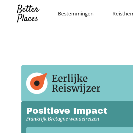
Overslaan
en
Bestemmingen
Reisthe
naar
de
inhoud
gaan
Positieve Impact
Frankrijk Bretagne wandelreizen