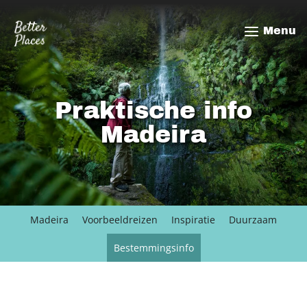
Overslaan
en
Menu
naar
de
inhoud
gaan
Praktische info
Madeira
Madeira
Voorbeeldreizen
Inspiratie
Duurzaam
Bestemmingsinfo