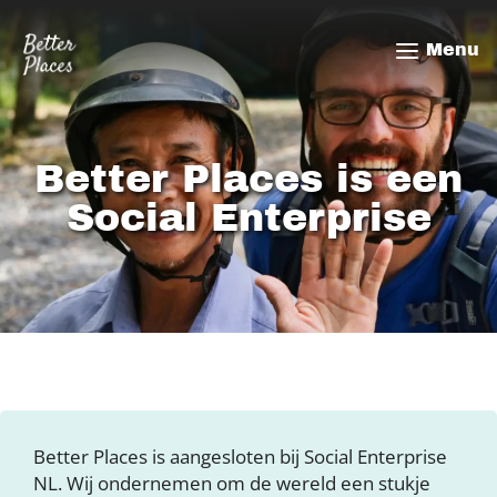
Overslaan
en
Menu
naar
de
inhoud
gaan
Better Places is een
Social Enterprise
Better Places is aangesloten bij Social Enterprise
NL. Wij ondernemen om de wereld een stukje