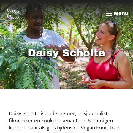
Overslaan
en
Menu
naar
de
inhoud
gaan
Daisy Scholte
Daisy Scholte is ondernemer, reisjournalist,
filmmaker en kookboekenauteur. Sommigen
kennen haar als gids tijdens de Vegan Food Tour.