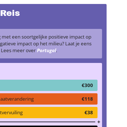
 Reis
met een soortgelijke positieve impact op
atieve impact op het milieu? Laat je eens
. Lees meer over
Portugal
.
€300
maatverandering
€118
vervuiling
€38