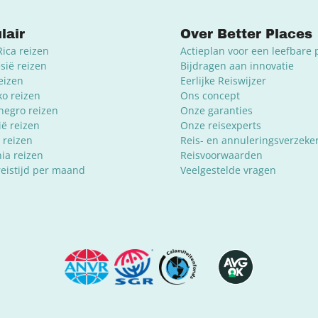
lair
Over Better Places
Rica reizen
Actieplan voor een leefbare 
sië reizen
Bijdragen aan innovatie
reizen
Eerlijke Reiswijzer
o reizen
Ons concept
egro reizen
Onze garanties
ië reizen
Onze reisexperts
 reizen
Reis- en annuleringsverzeke
ia reizen
Reisvoorwaarden
reistijd per maand
Veelgestelde vragen