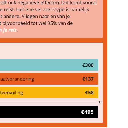
s heeft ook negatieve effecten. Dat komt vooral
 reist. Het ene vervoerstype is namelijk
t andere. Vliegen naar en van je
bijvoorbeeld tot wel 95% van de
 je reis
.
€300
maatverandering
€137
vervuiling
€58
€495