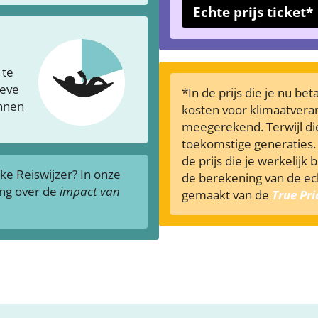
Echte prijs ticket*
 te
ieve
*In de prijs die je nu be
ennen
kosten voor klimaatveran
meegerekend. Terwijl die
toekomstige generaties. 
de prijs die je werkelijk 
jke Reiswijzer? In onze
de berekening van de ech
ing over de
impact van
gemaakt van de
True Pr