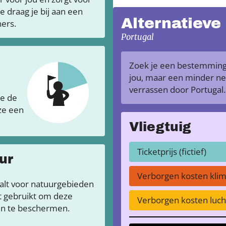
draag je bij aan een
Alternatieve
ers.
Portugal
Zoek je een bestemming 
jou, maar een minder neg
verrassen door Portugal
je de
 ze een
Vliegtuig
Ticketprijs (fictief)
ur
Verborgen kosten kli
aalt voor natuurgebieden
t gebruikt om deze
Verborgen kosten lucht
en te beschermen.