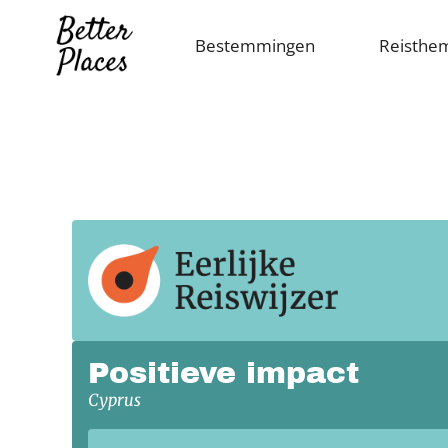
Overslaan
en
Bestemmingen
Reisthe
naar
de
inhoud
gaan
Positieve impact
Cyprus