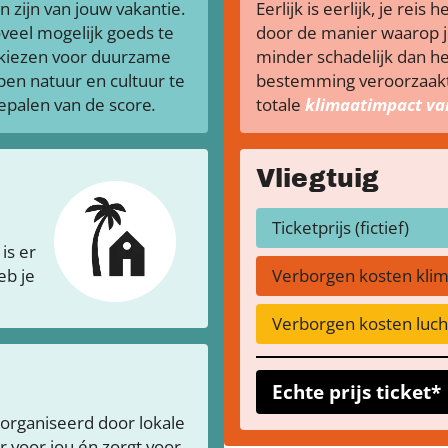
n zijn van jouw vakantie.
Eerlijk is eerlijk, je rei
veel mogelijk goeds te
door de manier waarop je
 kiezen voor duurzame
minder schadelijk dan he
pen natuur en cultuur te
bestemming veroorzaakt 
bepalen van de score
.
totale
klimaatimpact van
Vliegtuig
Ticketprijs (fictief)
is er
eb je
Verborgen kosten kli
Verborgen kosten lucht
Echte prijs ticket*
organiseerd door lokale
 voor jou én zorgt voor