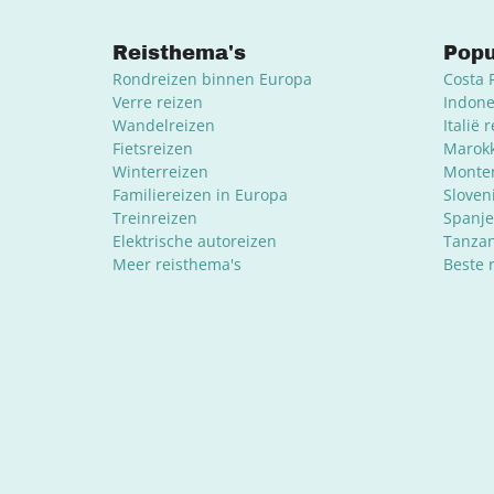
Reisthema's
Popu
Rondreizen binnen Europa
Costa 
Verre reizen
Indone
Wandelreizen
Italië 
Fietsreizen
Marokk
Winterreizen
Monten
Familiereizen in Europa
Sloven
Treinreizen
Spanje
Elektrische autoreizen
Tanzan
Meer reisthema's
Beste 