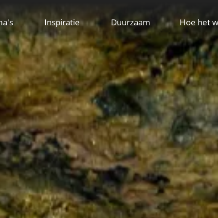
ma's
Inspiratie
Duurzaam
Hoe het w