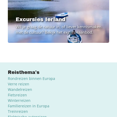
Excursies Ierland
Wil je graag de natuur in, of liever kennismaken
met de cultuur? Bekijk het excursieaanbod.
Reisthema's
Rondreizen binnen Europa
Verre reizen
Wandelreizen
Fietsreizen
Winterreizen
Familiereizen in Europa
Treinreizen
Elektrische autoreizen