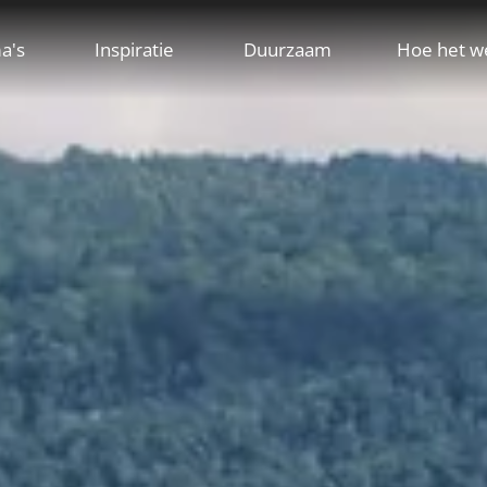
a's
Inspiratie
Duurzaam
Hoe het w