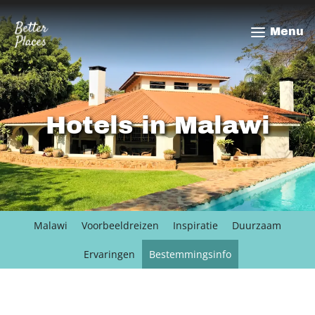
Overslaan
en
Menu
naar
de
inhoud
gaan
Hotels in Malawi
Malawi
Voorbeeldreizen
Inspiratie
Duurzaam
Ervaringen
Bestemmingsinfo