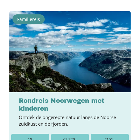
Familiereis
Rondreis Noorwegen met
kinderen
Ontdek de ongerepte natuur langs de Noorse
zuidkust en de fjorden.
18
€2.720,-
€151,-