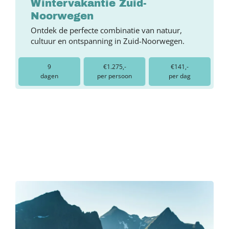
Wintervakantie Zuid-
Noorwegen
Ontdek de perfecte combinatie van natuur,
cultuur en ontspanning in Zuid-Noorwegen.
9
€1.275,-
€141,-
dagen
per persoon
per dag