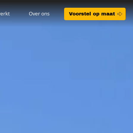
erkt
Over ons
Voorstel op maat