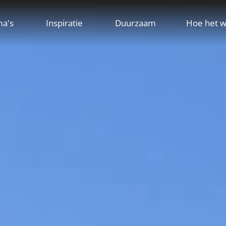
ma's
Inspiratie
Duurzaam
Hoe het w