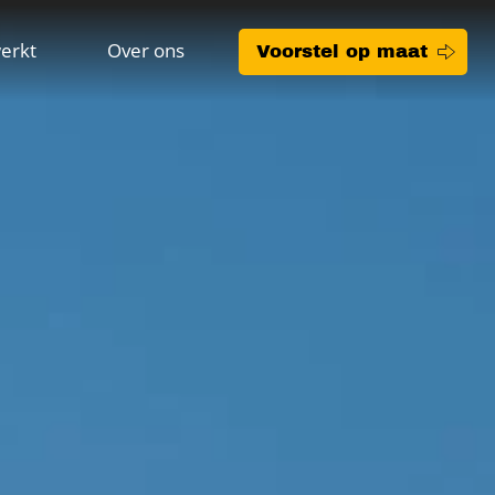
erkt
Over ons
Voorstel op maat