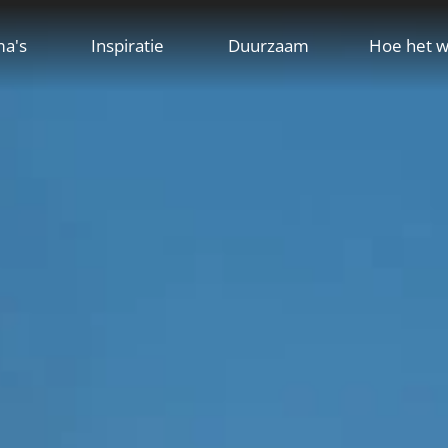
ma's
Inspiratie
Duurzaam
Hoe het w