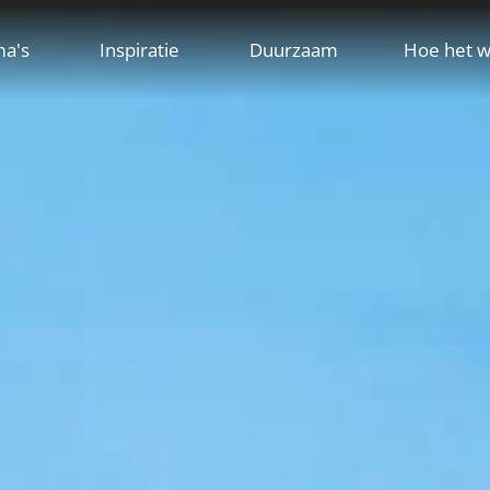
ma's
Inspiratie
Duurzaam
Hoe het w