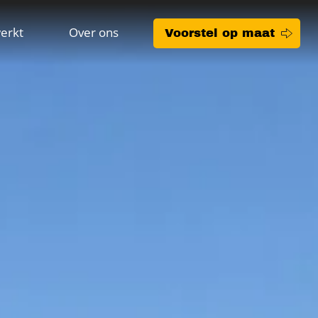
erkt
Over ons
Voorstel op maat