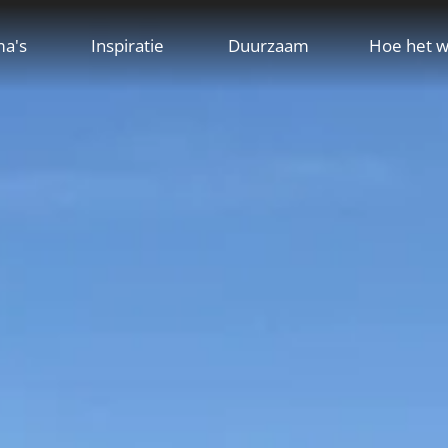
ma's
Inspiratie
Duurzaam
Hoe het w