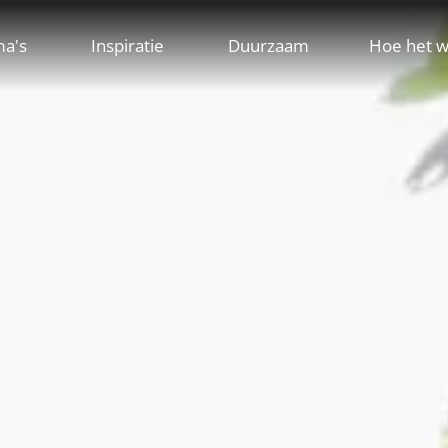
ma's
Inspiratie
Duurzaam
Hoe het w