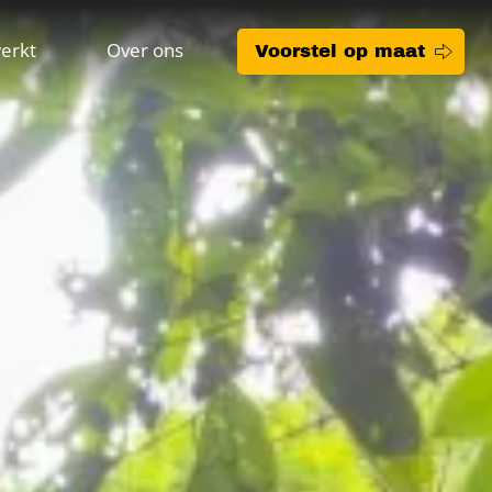
erkt
Over ons
Voorstel op maat