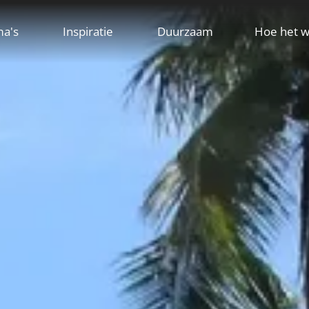
ma's
Inspiratie
Duurzaam
Hoe het w