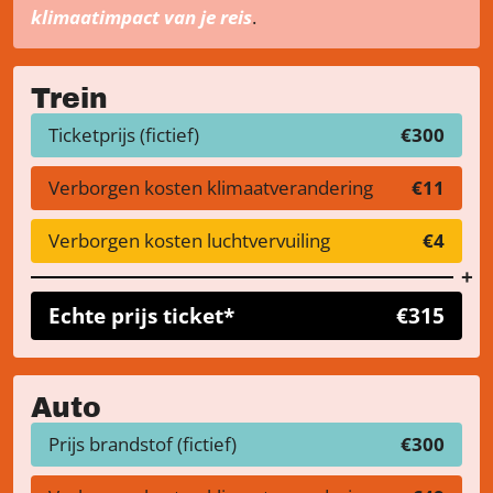
klimaatimpact van je reis
.
Trein
Ticketprijs (fictief)
€300
Verborgen kosten klimaatverandering
€11
Verborgen kosten luchtvervuiling
€4
Echte prijs ticket*
€315
Auto
Prijs brandstof (fictief)
€300