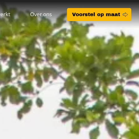
erkt
Over ons
Voorstel op maat