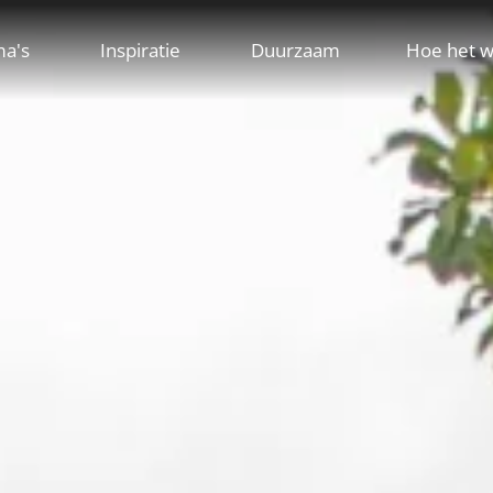
ma's
Inspiratie
Duurzaam
Hoe het w