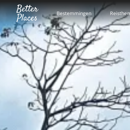
Overslaan
en
Bestemmingen
Reisthe
naar
de
inhoud
gaan