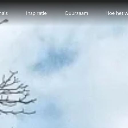
ma's
Inspiratie
Duurzaam
Hoe het w