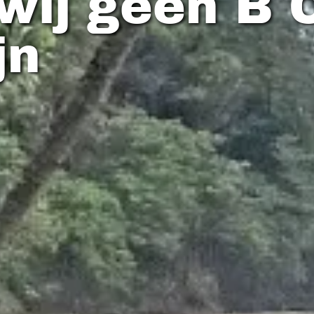
ij geen B 
jn