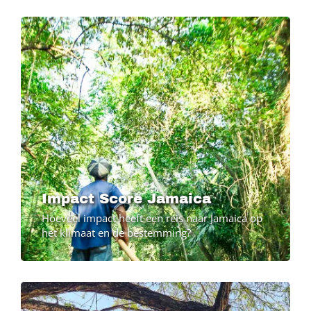
Image
Impact Score Jamaica
Hoeveel impact heeft een reis naar Jamaica op
het klimaat en de bestemming?
Image