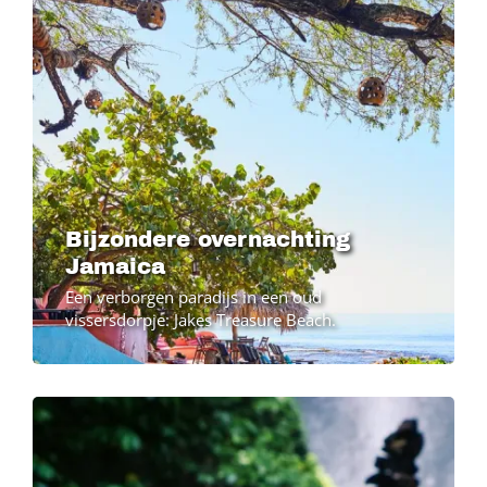
Bijzondere overnachting
Jamaica
Een verborgen paradijs in een oud
vissersdorpje: Jakes Treasure Beach.
Image