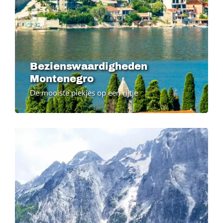
Bezienswaardigheden
Montenegro
De mooiste plekjes op een rijtje
Image
Image