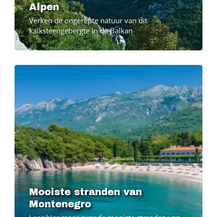
Alpen
Verken de ongerepte natuur van dit
kalksteengebergte in de Balkan
Image
Image
Mooiste stranden van
Montenegro