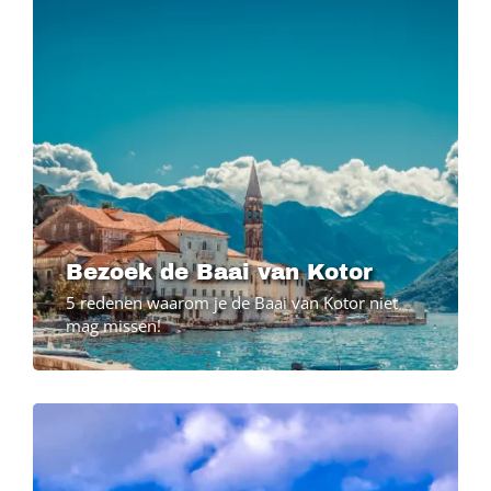
Bezoek de Baai van Kotor
5 redenen waarom je de Baai van Kotor niet
mag missen!
Image
Image