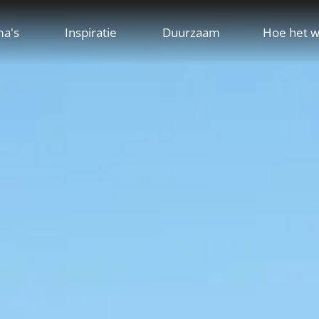
ma's
Inspiratie
Duurzaam
Hoe het w