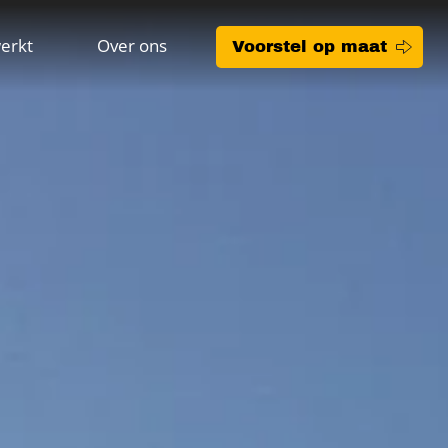
erkt
Over ons
Voorstel op maat