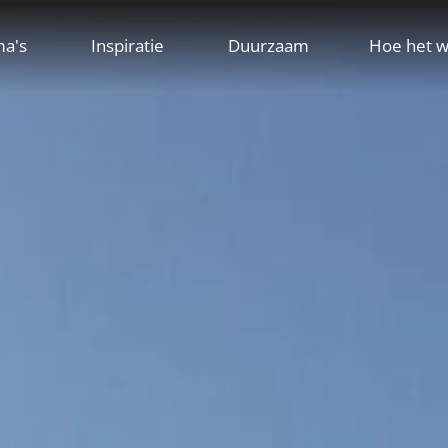
ma's
Inspiratie
Duurzaam
Hoe het w