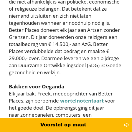
die niet afhankelijk is van politieke, economische
of religieuze belangen. Dat betekent dat ze
niemand uitsluiten en zich niet laten
tegenhouden wanneer er noodhulp nodig is.
Better Places doneert elk jaar aan Artsen zonder
Grenzen. Dit jaar doneerden onze reizigers een
totaalbedrag van € 14.500,- aan AzG. Better
Places verdubbelde dat bedrag en maakte €
29.000,- over. Daarmee leveren we een bijdrage
aan Duurzame Ontwikkelingsdoel (SDG) 3: Goede
gezondheid en welzijn.
Bakken voor Oeganda
Elk jaar bakt Freek, medeoprichter van Better
Places, zijn beroemde
wortelnotentaart
voor
het goede doel. De opbrengst ging dit jaar
naar zonnepanelen, computers, een
computernetwerk en nieuw meubilair voor een
Voorstel op maat
gezondheidskliniek, een lagere school en een