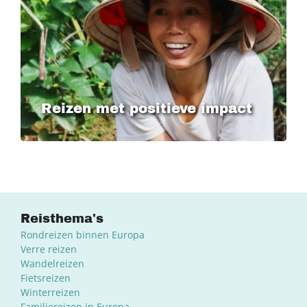
Reizen met positieve impact
Reisthema's
Rondreizen binnen Europa
Verre reizen
Wandelreizen
Fietsreizen
Winterreizen
Familiereizen in Europa