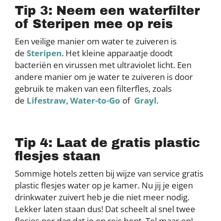
Tip 3: Neem een waterfilter
of Steripen mee op reis
Een veilige manier om water te zuiveren is
de
Steripen
. Het kleine apparaatje doodt
bacteriën en virussen met ultraviolet licht. Een
andere manier om je water te zuiveren is door
gebruik te maken van een filterfles, zoals
de
Lifestraw
,
Water-to-Go
of
Grayl
.
Tip 4: Laat de gratis plastic
flesjes staan
Sommige hotels zetten bij wijze van service gratis
plastic flesjes water op je kamer. Nu jij je eigen
drinkwater zuivert heb je die niet meer nodig.
Lekker laten staan dus! Dat scheelt al snel twee
flesjes per dag dat je op reis bent. Tel maar op!