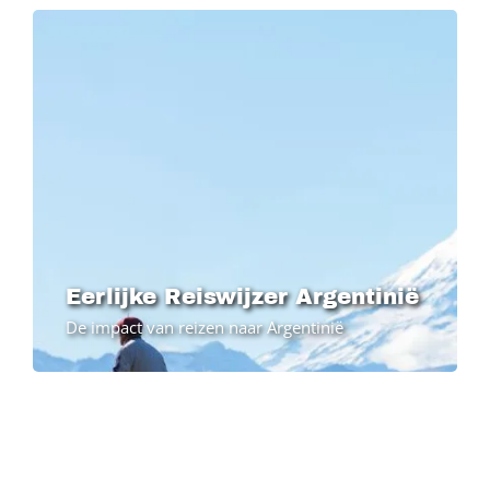
Image
Eerlijke Reiswijzer Argentinië
De impact van reizen naar Argentinië