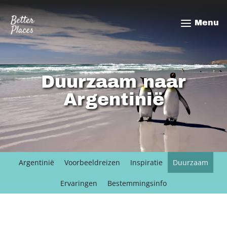
Overslaan
en
Menu
naar
de
inhoud
gaan
Duurzaam naar
Argentinië
Argentinië
Voorbeeldreizen
Inspiratie
Duurzaam
Ervaringen
Bestemmingsinfo