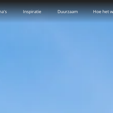
ma's
Inspiratie
Duurzaam
Hoe het w