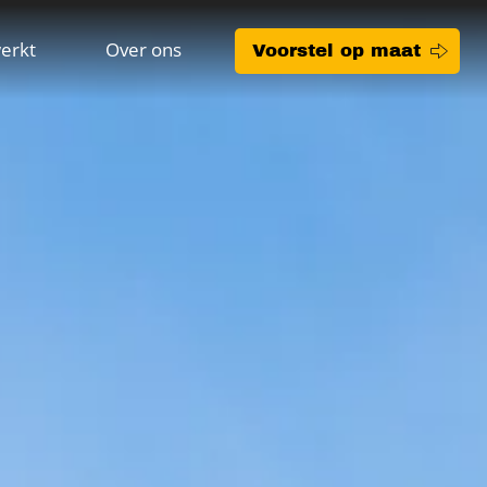
erkt
Over ons
Voorstel op maat