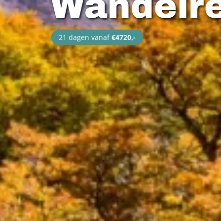
Wandelre
21 dagen vanaf
€4720,-