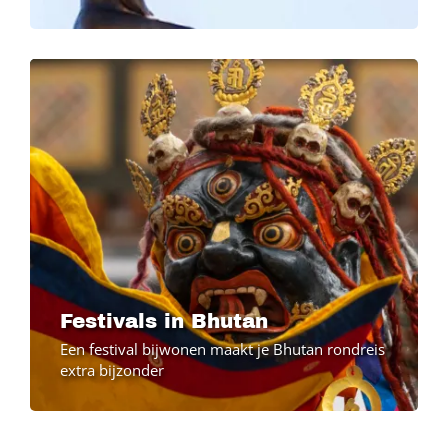
Image
Image
Festivals in Bhutan
Een festival bijwonen maakt je Bhutan rondreis
extra bijzonder