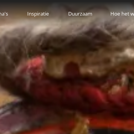
ma's
Inspiratie
Duurzaam
Hoe het w