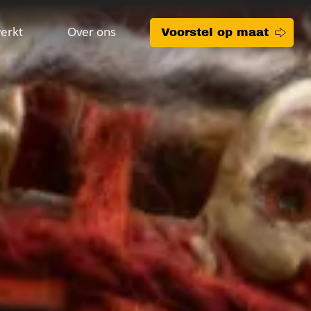
erkt
Over ons
Voorstel op maat