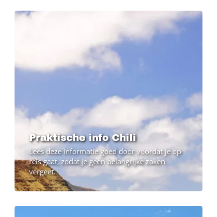
Image
Praktische info Chili
Lees deze informatie goed door voordat je op
reis gaat, zodat je geen belangrijke zaken
vergeet.
Image