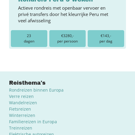
Actieve rondreis met openbaar vervoer en
privé transfers door het kleurrijke Peru met
veel afwisseling
23
€3280,-
€143,-
dagen
per persoon
per dag
Reisthema's
Rondreizen binnen Europa
Verre reizen
Wandelreizen
Fietsreizen
Winterreizen
Familiereizen in Europa
Treinreizen
Elektrische autoreizen