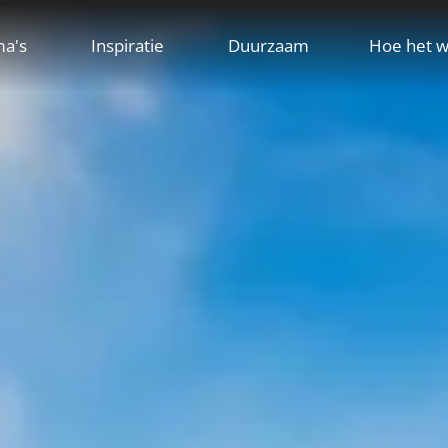
ma's
Inspiratie
Duurzaam
Hoe het w