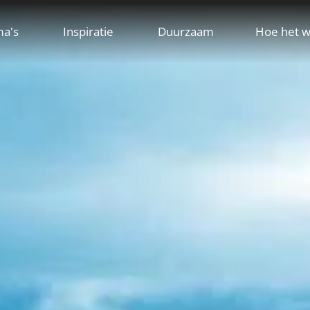
ma's
Inspiratie
Duurzaam
Hoe het w