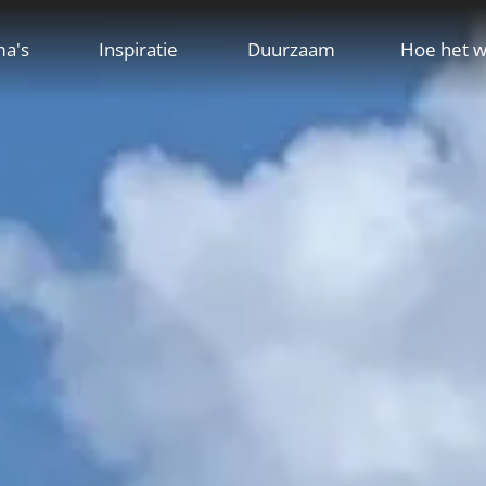
ma's
Inspiratie
Duurzaam
Hoe het w