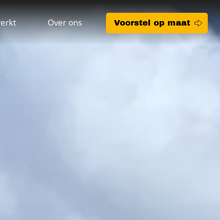
erkt
Over ons
Voorstel op maat